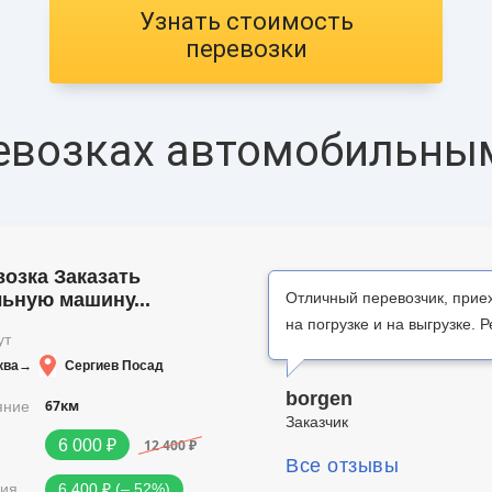
Узнать стоимость
перевозки
евозках автомобильны
озка Заказать
ьную машину...
Отличный перевозчик, приех
на погрузке и на выгрузке. 
ут
ква
→
Сергиев Посад
borgen
67км
яние
Заказчик
12 400 ₽
6 000 ₽
Все отзывы
ия
6 400 ₽ (‒ 52%)