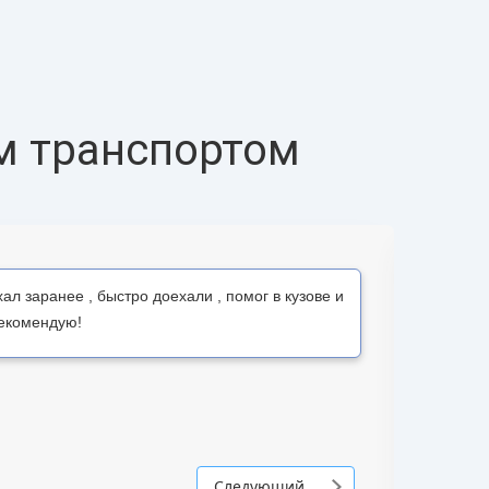
м транспортом
ал заранее , быстро доехали , помог в кузове и
Рекомендую!
Заказ 
Следующий