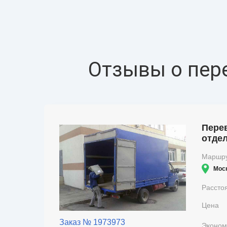
Отзывы о пер
Перев
отдел
Маршр
Мос
Рассто
Цена
Заказ № 1973973
Эконом