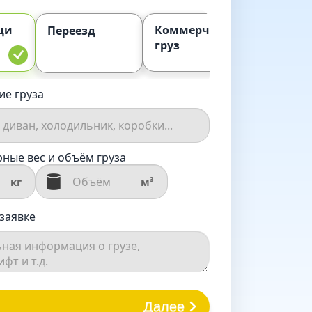
щи
Коммерческий
Попу
Переезд
груз
ие груза
ные вес и объём груза
кг
м³
заявке
Далее