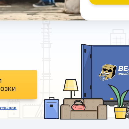
и
возки
отзывов